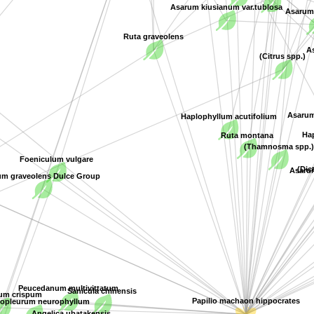
Asarum kiusianum var.tublosa
Ruta graveolens
Asa
(Citrus spp.)
Asarum 
Haplophyllum acutifolium
Ruta montana
Haplo
(Thamnosma spp.
(Dic
Foeniculum vulgare
um graveolens Dulce Group
rispum
Peucedanum multivittatum
Papilio machaon hippocrates
Sanicula chinensis