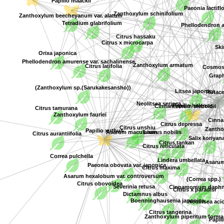
Tetradium glabrifolium
Zanthoxylum beecheyanum var. alatum
Zanthoxylum schinifolium
Phellodendron amur
Citrus x microcarpa
Citrus hassaku
Skimmia j
Zanthoxylum armatum
Orixa japonica
Phellodendron amurense var. sachalinense
Citrus latifolia
Papilio helenus
Ruta
(Zanthoxylum sp.(Sarukakesansho))
Litsea japon
Cos
Salix koriyanagi
Citrus tamurana
Neolitsea sericea
Citrus depressa
Zanthoxylum fauriei
Cinnamomum siebold
Zanthoxy
Papilio xuthus
Citrus aurantiifolia
Citrus unshiu
Laurus nobilis
Citrus tankan
Citrus reticulata
Correa pulchella
Asarum maculatum
Citrus maxima
Lindera umbellat
Paeonia obovata var. japonica
(Correa spp.)
Citrus obovoidea
As
Dictamnus albus
Boenninghausenia japonica
Cinnamomum 
Severinia retusa
Citrus tangerina
Asarum hexalobum var. controversum
Neolits
Zanthoxylum piperitum forma iner
Citrus x paradisi
Papil