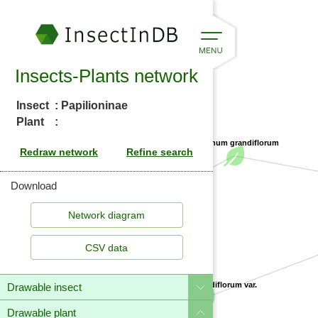
Insects-Plants network
Insect
: Papilioninae
Plant
:
Jasminum grandiflorum
Download
Oleaceae
Jasminum grandiflorum var.
CSV data
deae
Drawable insect
Drawable plant