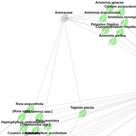
Artemisia apiacea
Cirsium purpurat
Asteraceae
Artemisia dracunculus
Artemisia norve
Petasites frigidus
Crassocephalum crepid
Artemisia arctica
Ruta angustifolia
Tagetes patula
(Ruta spp.)
(Dictamnus spp.)
Ruta montana
Haplophyllum pedicellatum
(Thamnosma spp.)
Cosmos sulphureus
Haplophyllum acutifolium