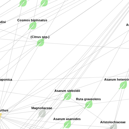
Cosmos bipinnatus
disi
(Citrus spp.)
ponica
Asarum heterot
Asarum sieboldii
Ruta graveolens
thus
Magnoliaceae
Asarum asaroides
Aristolochiaceae