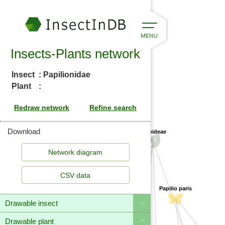
Insects-Plants network
Insect
: Papilionidae
Plant
:
Harbouria trachypleura
(Conium spp.)
Carum carvi
oselinum scopulorum
Download
Apioideae
CSV data
Papilio paris
Drawable insect
Drawable plant