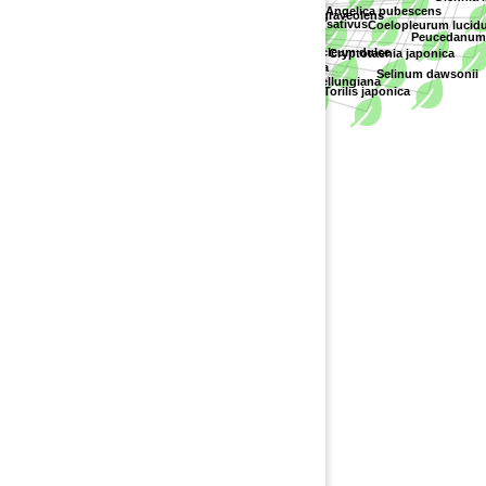
Glehnia lit
Angelica longeradiata
Apiaceae
Angelica pubescens
Apium graveolens
Daucus carota subsp. sativus
Coelopleurum lucidu
Peucedanum p
Peucedanum litorale
Heracleum dulce
Cryptotaenia japonica
Osmorhiza aristata
Selinum dawsonii
Pimpinella thellungiana
Torilis japonica