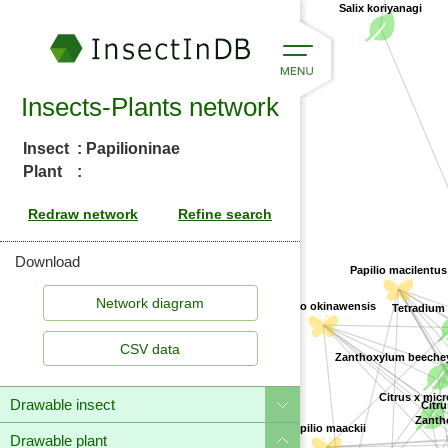
Insects-Plants network
Insect
: Papilioninae
Plant
:
Download
Papilio macilentus
Tetradium g
Papilio okinawensis
CSV data
Zanthoxylum beeche
Citrus x micr
Citru
Drawable insect
Papilio maackii
Zanthox
Drawable plant