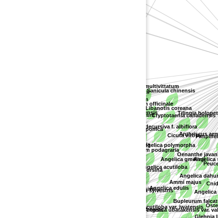
Myricaceae
P
(Daucus spp.)
Peucedanum multivittatum
Sanicula chinensis
Ostericum florentii
Pterygopleurum neurophyllum
Pastinaca sativa
Cnidium officinale
Libanotis coreana
Angelica ubatakensis
Tilingia holopeta
Heracleum sphondylium var. nipponicum
Cryptotaenia canadensis
Daucus carota
Angelica decursiva f. albiflora
Angelica japonica
Angelica saxicola
Petroselinum neapolitanum
Anthriscus aem
Cicuta virosa
Pimpinella
Angelica anomala
Angelica polymorpha
Aegopodium podagraria
Cyclospermum leptophyllum
Spuriopimpinella nikoensis
Oenanthe javani
Angelica gmelinii
Angelica s
Peuced
(Pastinaca spp.)
Angelica acutiloba
Angelica ursina
Angelica genuflexa
Angelica dahuri
Peucedanum terebinthaceum
Ammi majus
Cnidi
Ammi visnaga
Angelica edulis
Angelica decursiva
Angelica sylvestris
Angelica k
Tilingia ajanensis
Bupleurum falcat
Osteri
Angelica acutiloba var. iwatensis
Angelica hakonensis
Cnidium monnieri
Angelica ubatakensis var. vali