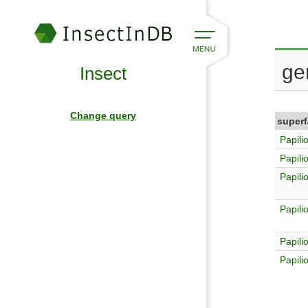
ge
Insect
Change query
superf
Papili
Papili
Papili
Papili
Papili
Papili